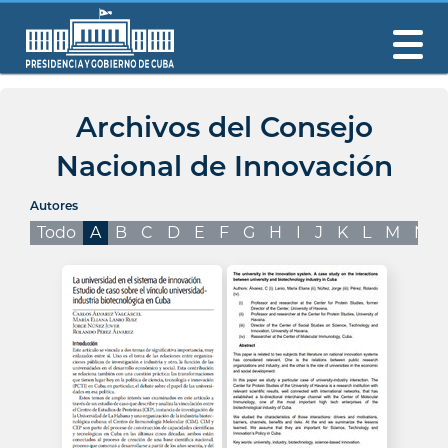
Archivos del Consejo
Nacional de Innovación
Autores
Todo
A
B
C
D
E
F
G
H
I
J
K
L
M
N