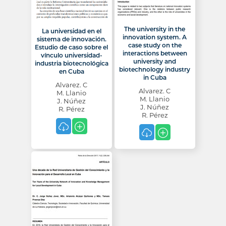
The university in the
La universidad en el
innovation system. A
sistema de innovación.
case study on the
Estudio de caso sobre el
interactions between
vínculo universidad-
university and
industria biotecnológica
biotechnology industry
en Cuba
in Cuba
Alvarez. C
Alvarez. C
M. Llanio
M. Llanio
J. Núñez
J. Núñez
R. Pérez
R. Pérez