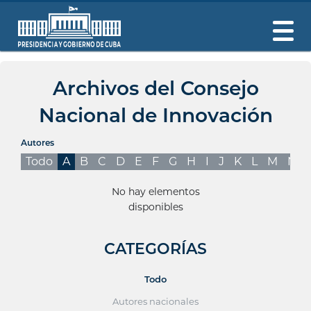
Archivos del Consejo
Nacional de Innovación
Autores
Todo
A
B
C
D
E
F
G
H
I
J
K
L
M
N
No hay elementos
disponibles
CATEGORÍAS
Todo
Autores nacionales