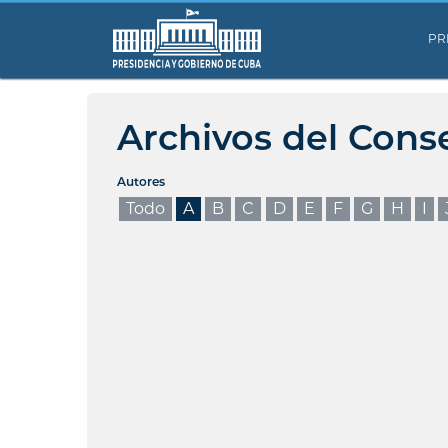
PR
Archivos del Cons
Autores
Todo
A
B
C
D
E
F
G
H
I