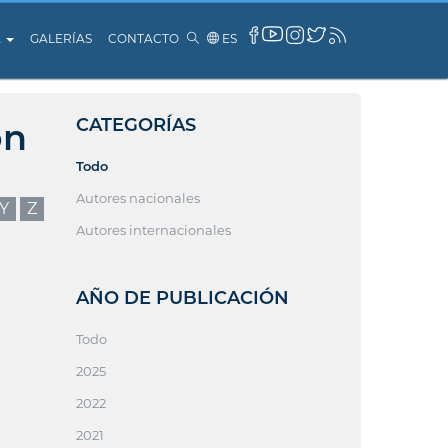
A
GALERÍAS
CONTACTO
ES
CATEGORÍAS
ón
Todo
Autores nacionales
Y
Z
Autores internacionales
AÑO DE PUBLICACIÓN
Todo
2025
2022
2021