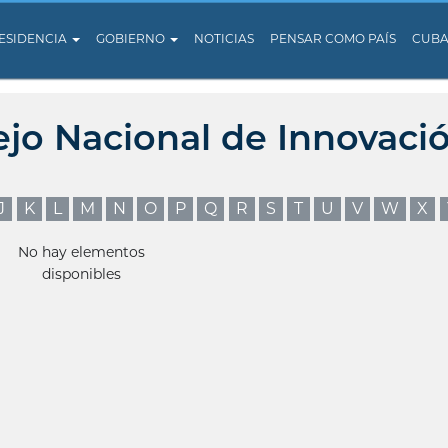
ESIDENCIA
GOBIERNO
NOTICIAS
PENSAR COMO PAÍS
CUB
ejo Nacional de Innovaci
J
K
L
M
N
O
P
Q
R
S
T
U
V
W
X
No hay elementos
disponibles