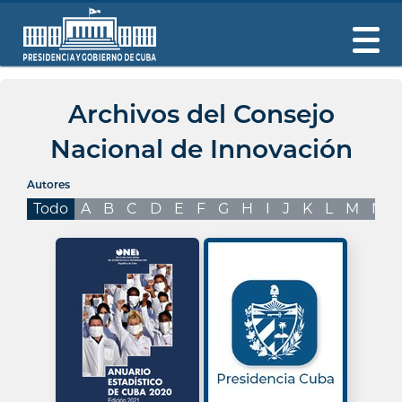
Archivos del Consejo
Nacional de Innovación
Autores
Todo
A
B
C
D
E
F
G
H
I
J
K
L
M
N