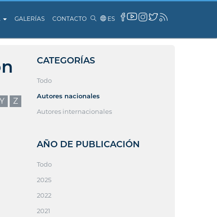
A
GALERÍAS
CONTACTO
ES
CATEGORÍAS
ón
Todo
Autores nacionales
Y
Z
Autores internacionales
AÑO DE PUBLICACIÓN
Todo
2025
2022
2021