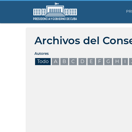
PR
Archivos del Cons
Autores
Todo
A
B
C
D
E
F
G
H
I