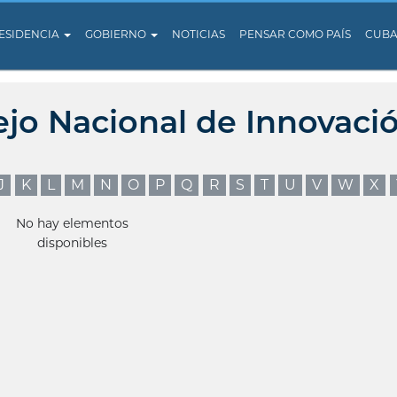
ESIDENCIA
GOBIERNO
NOTICIAS
PENSAR COMO PAÍS
CUB
ejo Nacional de Innovaci
J
K
L
M
N
O
P
Q
R
S
T
U
V
W
X
No hay elementos
disponibles