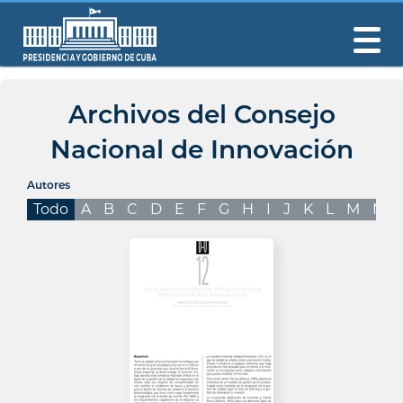
Archivos del Consejo
Nacional de Innovación
Autores
Todo
A
B
C
D
E
F
G
H
I
J
K
L
M
N