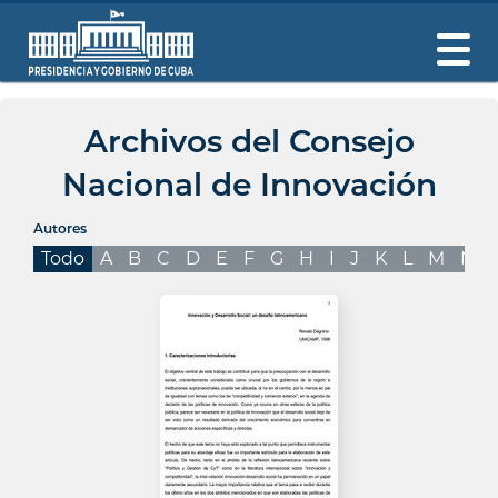
Archivos del Consejo
Nacional de Innovación
Autores
Todo
A
B
C
D
E
F
G
H
I
J
K
L
M
N